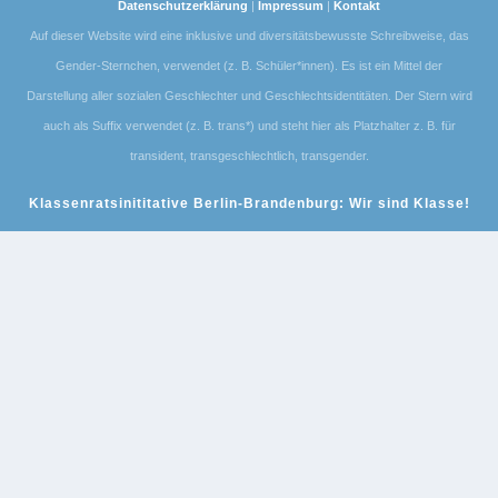
Datenschutzerklärung
|
Impressum
|
Kontakt
Auf dieser Website wird eine inklusive und diversitätsbewusste Schreibweise, das
Gender-Sternchen, verwendet (z. B. Schüler*innen). Es ist ein Mittel der
Darstellung aller sozialen Geschlechter und Geschlechtsidentitäten. Der Stern wird
auch als Suffix verwendet (z. B. trans*) und steht hier als Platzhalter z. B. für
transident, transgeschlechtlich, transgender.
Klassenratsinititative Berlin-Brandenburg: Wir sind Klasse!