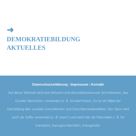
➜
DEMOKRATIEBILDUNG
AKTUELLES
Datenschutzerklärung
|
Impressum
|
Kontakt
Auf dieser Website wird eine inklusive und diversitätsbewusste Schreibweise, das
Gender-Sternchen, verwendet (z. B. Schüler*innen). Es ist ein Mittel der
Darstellung aller sozialen Geschlechter und Geschlechtsidentitäten. Der Stern wird
auch als Suffix verwendet (z. B. trans*) und steht hier als Platzhalter z. B. für
transident, transgeschlechtlich, transgender.