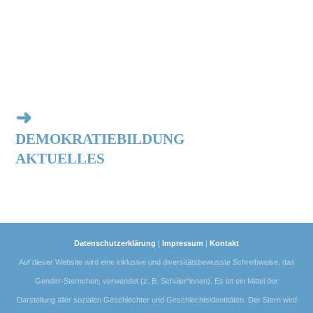
➜
DEMOKRATIEBILDUNG
AKTUELLES
Datenschutzerklärung
|
Impressum
|
Kontakt
Auf dieser Website wird eine inklusive und diversitätsbewusste Schreibweise, das
Gender-Sternchen, verwendet (z. B. Schüler*innen). Es ist ein Mittel der
Darstellung aller sozialen Geschlechter und Geschlechtsidentitäten. Der Stern wird