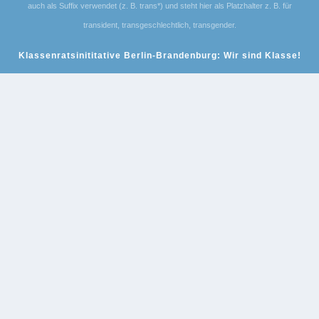
auch als Suffix verwendet (z. B. trans*) und steht hier als Platzhalter z. B. für
transident, transgeschlechtlich, transgender.
Klassenratsinititative Berlin-Brandenburg: Wir sind Klasse!