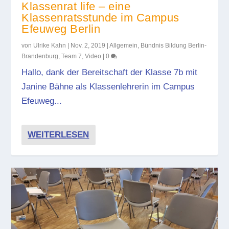
Klassenrat life – eine
Klassenratsstunde im Campus
Efeuweg Berlin
von
Ulrike Kahn
|
Nov. 2, 2019
|
Allgemein
,
Bündnis Bildung Berlin-
Brandenburg
,
Team 7
,
Video
|
0
Hallo, dank der Bereitschaft der Klasse 7b mit
Janine Bähne als Klassenlehrerin im Campus
Efeuweg...
WEITERLESEN